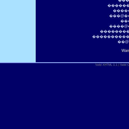
���
������
����
���@�
��
����@�
��������
����������
��@
Wan
Valid XHTML 1.1
|
Valid 