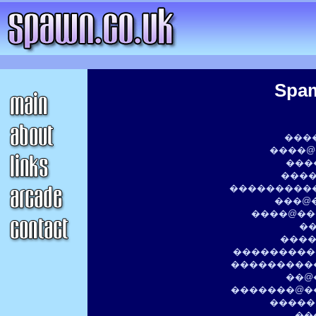
Spam
���
����@
���
����
����������
���@
����@��
��
����
���������
����������
��@�
�������@��
�����
��