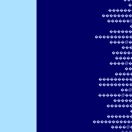
�
������
��������
������@
������
����������
����@�
���
�����
����
����@�
��
����
���������
����������
��@
������@��
�����
�������
�������
�����������
����@�